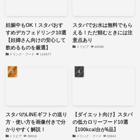
妊娠中もOK！スタバおす
スタバでお水は無料でもら
すめデカフェドリンク10選
える！ただ頼むときには注
【妊婦さん向けの安心して
意点あり
飲めるものを厳選】
トリビア
48286
ドリンク・フード
119477
スタバのLINEギフトの送り
【ダイエット向け】スタバ
方・使い方を画像付きで分
の低カロリーフード10選
かりやすく解説！
【100kcal台が6品】
トリビア
38016
ドリンク・フード
33941