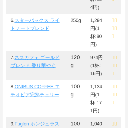
4円)
6.
スターバックス ライ
250g
1,294
トノートブレンド
円(1
杯:80
円)
120
7.
ネスカフェ ゴールド
974円
g
ブレンド 香り華やぐ
(1杯:
16円)
100
8.
ONIBUS COFFEE エ
1,134
g
チオピア完熟チェリー
円(1
杯:17
1円)
100
9.
Fuglen ホンジュラス
1,040