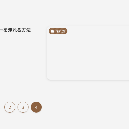
ーを淹れる方法
淹れ方
..
2
3
4